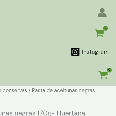
Instagram
n conservas
/ Pasta de aceitunas negras
tunas negras 170g- Huertana