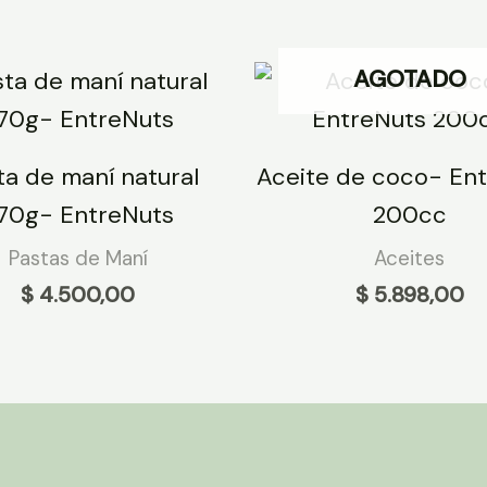
AGOTADO
ta de maní natural
Aceite de coco- En
70g- EntreNuts
200cc
Pastas de Maní
Aceites
$
4.500,00
$
5.898,00