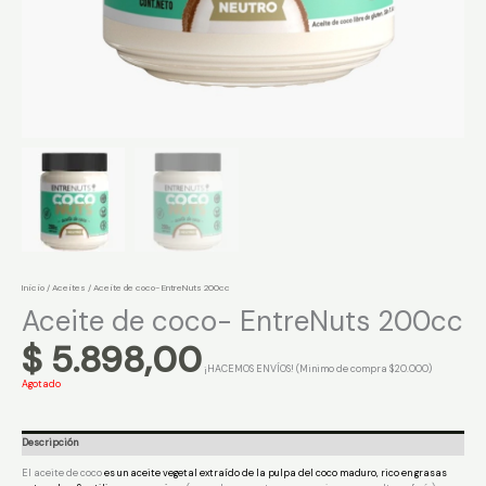
Inicio
/
Aceites
/ Aceite de coco- EntreNuts 200cc
Aceite de coco- EntreNuts 200cc
$
5.898,00
¡HACEMOS ENVÍOS! (Minimo de compra $20.000)
Agotado
Descripción
El aceite de coco
es un aceite vegetal extraído de la pulpa del coco maduro, rico en grasas