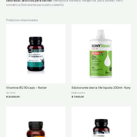
saturadas. Se utiliza para cocinar
(reemplaza manteca, margarina, para saltear, freír),
cosmética (hidratante para piel y cabello),
Productos relacionados
Vitamina B12 50 caps – Natier
Edulcorante stevia life liquida 200ml- Kony
Sin TACC
Edulcorantes
$
22.000,00
$
7.800,00