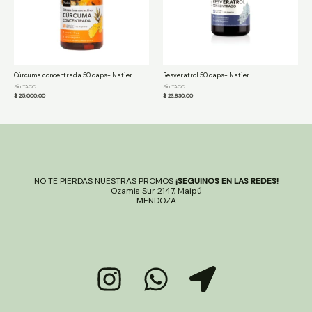
Cúrcuma concentrada 50 caps- Natier
Resveratrol 50 caps- Natier
Sin TACC
Sin TACC
$
25.000,00
$
23.830,00
NO TE PIERDAS NUESTRAS PROMOS
¡SEGUINOS EN LAS REDES!
Ozamis Sur 2147, Maipú
MENDOZA