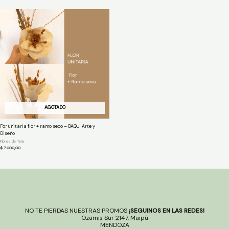
AGOTADO
For unitaria flor + ramo seco – BAQUI Arte y
Diseño
Flores de Tela
$
7.000,00
NO TE PIERDAS NUESTRAS PROMOS
¡SEGUINOS EN LAS REDES!
Ozamis Sur 2147, Maipú
MENDOZA