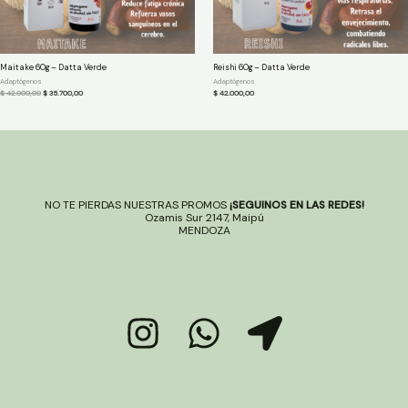
Maitake 60g – Datta Verde
Reishi 60g – Datta Verde
Adaptógenos
Adaptógenos
Original
Current
$
42.000,00
$
35.700,00
$
42.000,00
price
price
was:
is:
$ 42.000,00.
$ 35.700,00.
NO TE PIERDAS NUESTRAS PROMOS
¡SEGUINOS EN LAS REDES!
Ozamis Sur 2147, Maipú
MENDOZA