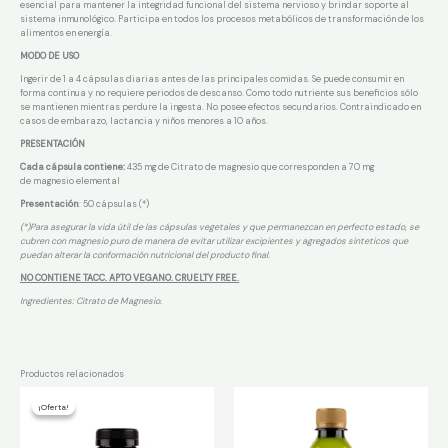
esencial para mantener la integridad funcional del sistema nervioso y brindar soporte al
sistema inmunológico. Participa en todos los procesos metabólicos de transformación de los
alimentos en energía.
MODO DE USO
Ingerir de 1 a 4 cápsulas diarias antes de las principales comidas. Se puede consumir en
forma continua y no requiere periodos de descanso. Como todo nutriente sus beneficios sólo
se mantienen mientras perdure la ingesta. No posee efectos secundarios. Contraindicado en
casos de embarazo, lactancia y niños menores a 10 años.
PRESENTACIÓN
Cada cápsula contiene:
435 mg de Citrato de magnesio que corresponden a 70 mg
de magnesio elemental
Presentación
: 50 cápsulas (*)
(*)Para asegurar la vida útil de las cápsulas vegetales y que permanezcan en perfecto estado, se
cubren con magnesio puro de manera de evitar utilizar excipientes y agregados sinteticos que
puedan alterar la conformación nutricional del producto final.
NO CONTIENE TACC. APTO VEGANO. CRUELTY FREE.
Ingredientes: Citrato de Magnesio.
Productos relacionados
¡Oferta!
¡Oferta!