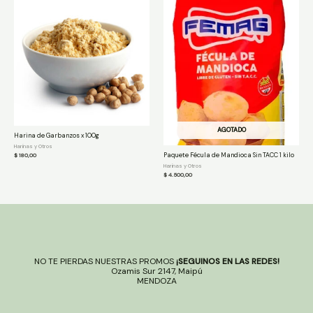
AGOTADO
Harina de Garbanzos x 100g
Harinas y Otros
Paquete Fécula de Mandioca Sin TACC 1 kilo
$
180,00
Harinas y Otros
$
4.500,00
NO TE PIERDAS NUESTRAS PROMOS
¡SEGUINOS EN LAS REDES!
Ozamis Sur 2147, Maipú
MENDOZA