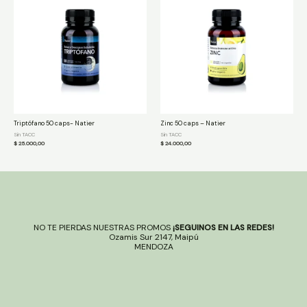
Triptófano 50 caps- Natier
Zinc 50 caps – Natier
Sin TACC
Sin TACC
$
25.000,00
$
24.000,00
NO TE PIERDAS NUESTRAS PROMOS
¡SEGUINOS EN LAS REDES!
Ozamis Sur 2147, Maipú
MENDOZA