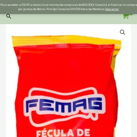
Ir
Instagram
Para acceder a ENVÍO a domicilio el minimo de compra es de $20.000/ Consultá al finalizar tu compra
al
por puntos de Retiro-Pick Up/ Consultá ENVÍOS fuera de Mendoza
Descartar
contenido
Buscar