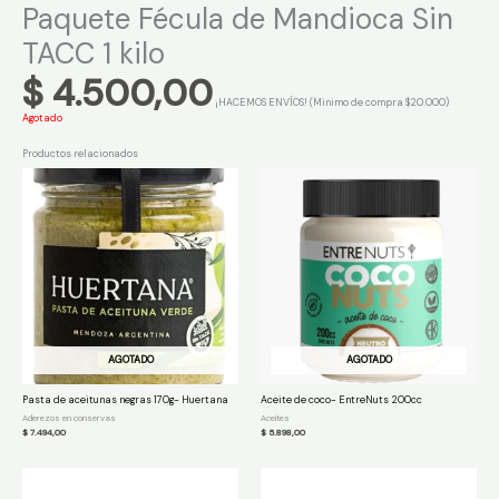
Paquete Fécula de Mandioca Sin
TACC 1 kilo
$
4.500,00
¡HACEMOS ENVÍOS! (Minimo de compra $20.000)
Agotado
Productos relacionados
AGOTADO
AGOTADO
Pasta de aceitunas negras 170g- Huertana
Aceite de coco- EntreNuts 200cc
Aderezos en conservas
Aceites
$
7.494,00
$
5.898,00