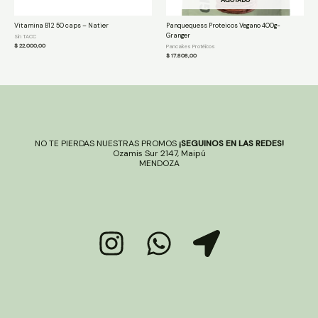
Vitamina B12 50 caps – Natier
Panquequess Proteicos Vegano 400g-
Granger
Sin TACC
$
22.000,00
Pancakes Protéicos
$
17.808,00
NO TE PIERDAS NUESTRAS PROMOS
¡SEGUINOS EN LAS REDES!
Ozamis Sur 2147, Maipú
MENDOZA