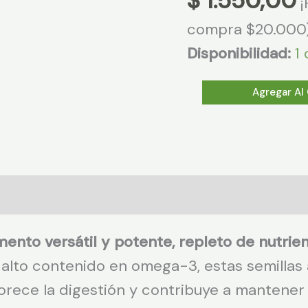
$
1.550,00
compra $20.000
Disponibilidad:
1
Semillas
Agregar Al 
de
chia
premium
x
100g
cantidad
mento versátil y potente, repleto de nutrie
 alto contenido en omega-3, estas semillas 
orece la digestión y contribuye a mantener