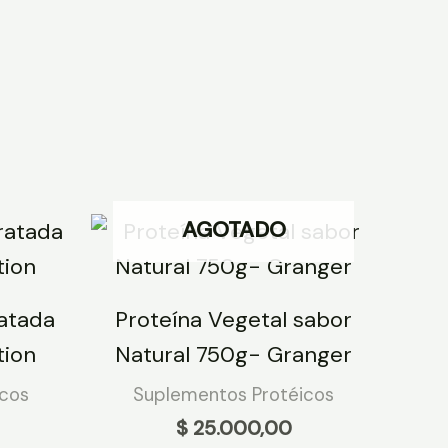
AGOTADO
atada
Proteína Vegetal sabor
tion
Natural 750g- Granger
icos
Suplementos Protéicos
$
25.000,00