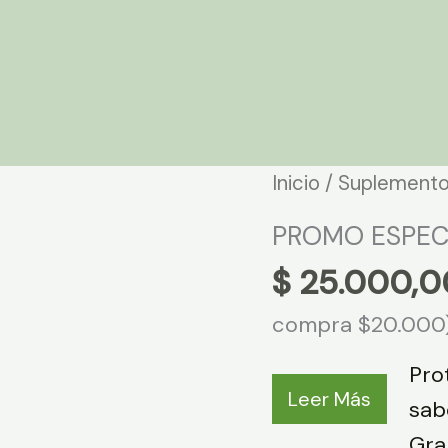
Inicio
/
Suplemento
PROMO ESPEC
$
25.000,0
compra $20.000
Pro
Leer Más
sab
Gra