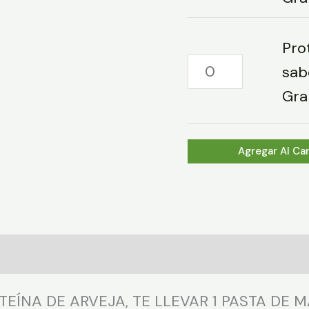
Pro
Proteína
sab
Vegetal
Gra
sabor
Vainilla
Agregar Al Car
750g-
Granger
cantidad
EÍNA DE ARVEJA, TE LLEVAR 1 PASTA DE 