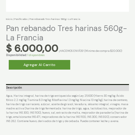
Inicio
/
Panificados
/ Pan rebanado Tres harinas 560g- La Francia
Pan rebanado Tres harinas 560g-
La Francia
$
6.000,00
¡HACEMOS ENVÍOS! (Minimo de compra $20.000)
Disponibilidad:
1 disponibles
Pan
Agregar Al Carrito
rebanado
Tres
harinas
560g-
La
Francia
Descripción
cantidad
Agua, Harina integral, harina de trigo enriquecida según Ley 25.630 (Hierro 30 mg/kg; Ácido
fólico 2.2 mg/kg; Tiamina 6.3 mg/kg; Riboflavina 1.3 mg/kg; Niacina 13 mg/kg), harina de centeno,
harina de trigo sarraceno, azúcar, aceite de girasol, levadura, sésamo integral, vinagre, masa
madre activa (harina de trigo fermentada: harina de trigo, agua, lactobacilos, mejorador de
la harina INS 300, INS 1100), huevo, sal, extracto de malta, mejorador de panadería (harina de
trigo, emulsionante INS 471, mejoradores de la harina INS 1100, INS 300, INS 920), conservador
INS 282. Contiene huevo, derivados de trigo y de cebada. Puede contener leche y avena.