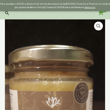
Ir
Instagram
Para acceder a ENVÍO a domicilio el minimo de compra es de $20.000/ Consultá al finalizar tu compra
al
por puntos de Retiro-Pick Up/ Consultá ENVÍOS fuera de Mendoza
Descartar
contenido
Buscar