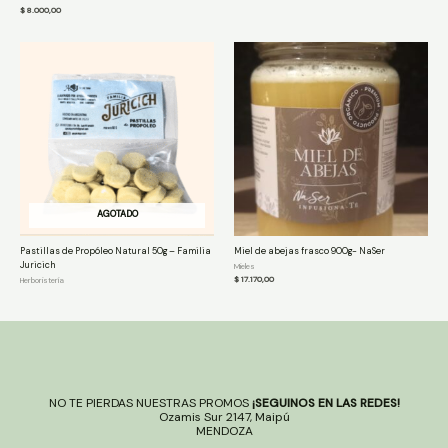
$
8.000,00
AGOTADO
Pastillas de Propóleo Natural 50g – Familia
Miel de abejas frasco 900g- NaSer
Juricich
Mieles
$
17.170,00
Herboristería
NO TE PIERDAS NUESTRAS PROMOS
¡SEGUINOS EN LAS REDES!
Ozamis Sur 2147, Maipú
MENDOZA