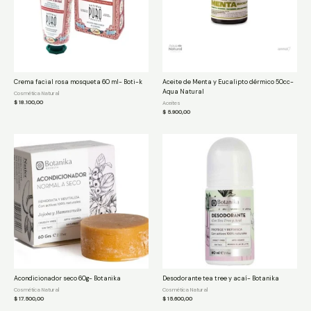
Crema facial rosa mosqueta 60 ml- Boti-k
Aceite de Menta y Eucalipto dérmico 50cc-
Aqua Natural
Cosmética Natural
$
18.100,00
Aceites
$
5.900,00
Acondicionador seco 60g- Botanika
Desodorante tea tree y acaí- Botanika
Cosmética Natural
Cosmética Natural
$
17.500,00
$
15.600,00