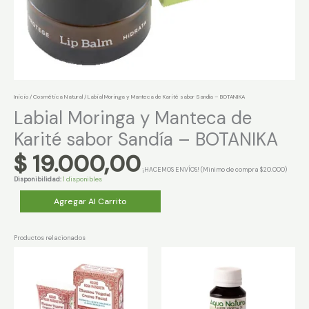
Inicio
/
Cosmética Natural
/ Labial Moringa y Manteca de Karité sabor Sandía – BOTANIKA
Labial Moringa y Manteca de
Karité sabor Sandía – BOTANIKA
$
19.000,00
¡HACEMOS ENVÍOS! (Minimo de compra $20.000)
Disponibilidad:
1 disponibles
Labial
Agregar Al Carrito
Moringa
y
Manteca
de
Productos relacionados
Karité
sabor
Sandía
-
BOTANIKA
cantidad