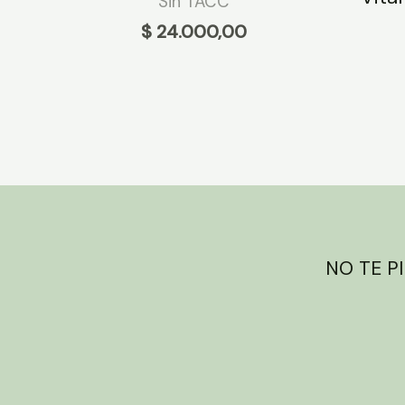
Sin TACC
$
24.000,00
NO TE P