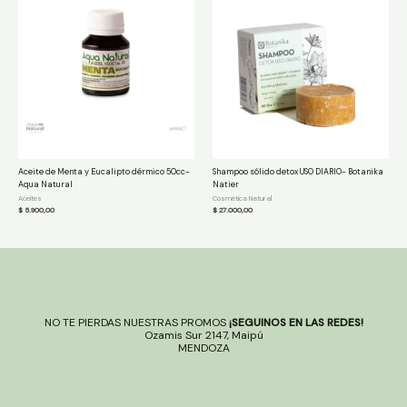
Aceite de Menta y Eucalipto dérmico 50cc-
Shampoo sólido detox USO DIARIO- Botanika
Aqua Natural
Natier
Aceites
Cosmética Natural
$
5.900,00
$
27.000,00
NO TE PIERDAS NUESTRAS PROMOS
¡SEGUINOS EN LAS REDES!
Ozamis Sur 2147, Maipú
MENDOZA