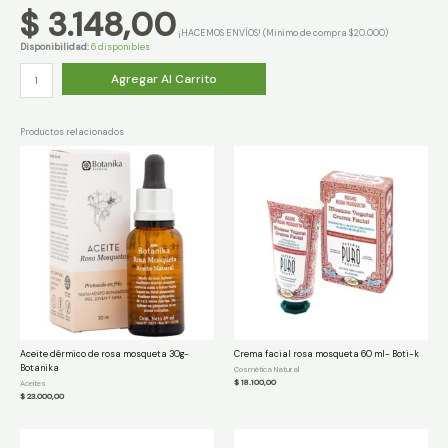
$
3.148,00
¡HACEMOS ENVÍOS! (Minimo de compra $20.000)
Disponibilidad:
6 disponibles
Cepillo
Agregar Al Carrito
de
diente
kids
bambú-
Productos relacionados
Meraki
cantidad
Aceite dérmico de rosa mosqueta 30g-
Crema facial rosa mosqueta 60 ml- Boti-k
Botanika
Cosmética Natural
$
18.100,00
Aceites
$
23.000,00