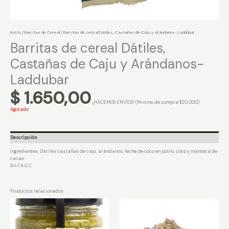
Inicio
/
Barritas de Cereal
/ Barritas de cereal Dátiles, Castañas de Caju y Arándanos- Laddubar
Barritas de cereal Dátiles,
Castañas de Caju y Arándanos-
Laddubar
$
1.650,00
¡HACEMOS ENVÍOS! (Minimo de compra $20.000)
Agotado
Descripción
Ingredientes: Dátiles castañas de caju, arándanos, leche de coco en polvo, coco y manteca de
cacao
Sin T.A.C.C
Productos relacionados