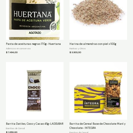
AGOTADO
Pasta de aceitunas negras 170g- Huertana
Harina de almendras con piel x 100g
Aderezos en conservas
Harinas y Otros
$
7.494,00
$
3.300,00
Barrita Datiles, Coco y Cacao 45g-LADDUBAR
Barrita de Cereal Base de Chocolate Maní y
Chocolate- INTEGRA
Barritas de Cereal
$
1.650,00
Barritas de Cereal