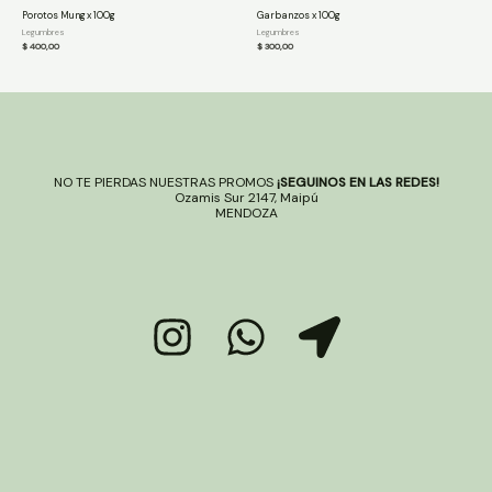
Porotos Mung x 100g
Garbanzos x 100g
Legumbres
Legumbres
$
400,00
$
300,00
NO TE PIERDAS NUESTRAS PROMOS
¡SEGUINOS EN LAS REDES!
Ozamis Sur 2147, Maipú
MENDOZA