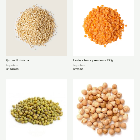
Quinoa Boliviana
Lenteja turca premium x 100g
Legumbres
Legumbres
$
1.040,00
$
720,00