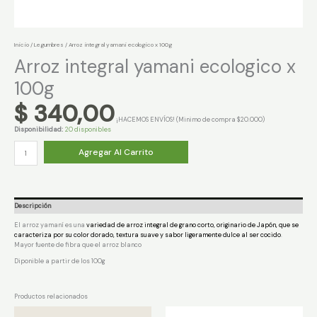
Inicio
/
Legumbres
/ Arroz integral yamani ecologico x 100g
Arroz integral yamani ecologico x
100g
$
340,00
¡HACEMOS ENVÍOS! (Minimo de compra $20.000)
Disponibilidad:
20 disponibles
Arroz
Agregar Al Carrito
integral
yamani
ecologico
x
100g
cantidad
Descripción
El arroz yamaní es una
variedad de arroz integral de grano corto, originario de Japón, que se
caracteriza por su color dorado, textura suave y sabor ligeramente dulce al ser cocido
.
Mayor fuente de fibra que el arroz blanco
Diponible a partir de los 100g
Productos relacionados