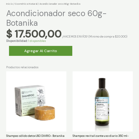
Inicio
/
Cosmética Natural
/ Acondicionador seco 60g- Botanika
Acondicionador seco 60g-
Botanika
$
17.500,00
¡HACEMOS ENVÍOS! (Minimo de compra $20.000)
Disponibilidad:
1 disponibles
Acondicionador
Agregar Al Carrito
seco
60g-
Botanika
cantidad
Productos relacionados
Shampoo sólido detox USO DIARIO- Botanika
Shampoo revitalizante uso diario 350 ml-