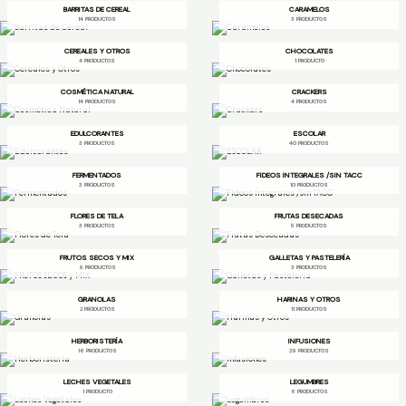
BARRITAS DE CEREAL
CARAMELOS
14 PRODUCTOS
3 PRODUCTOS
CEREALES Y OTROS
CHOCOLATES
4 PRODUCTOS
1 PRODUCTO
COSMÉTICA NATURAL
CRACKERS
14 PRODUCTOS
4 PRODUCTOS
EDULCORANTES
ESCOLAR
3 PRODUCTOS
40 PRODUCTOS
FERMENTADOS
FIDEOS INTEGRALES /SIN TACC
3 PRODUCTOS
10 PRODUCTOS
FLORES DE TELA
FRUTAS DESECADAS
3 PRODUCTOS
5 PRODUCTOS
FRUTOS SECOS Y MIX
GALLETAS Y PASTELERÍA
9 PRODUCTOS
3 PRODUCTOS
GRANOLAS
HARINAS Y OTROS
2 PRODUCTOS
11 PRODUCTOS
HERBORISTERÍA
INFUSIONES
16 PRODUCTOS
29 PRODUCTOS
LECHES VEGETALES
LEGUMBRES
1 PRODUCTO
6 PRODUCTOS